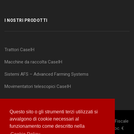
I NOSTRI PRODOTTI
Trattori CaseIH
Macchine da raccolta CaseIH
Sistemi AFS – Advanced Farming Systems
Movimentatori telescopici CaseIH
Questo sito o gli strumenti terzi utilizzati si
avvalgono di cookie necessari al
© 2019 – M.A.I.P. Group S.p.A. – Reg. Impr. Perugia, Cod. Fiscale
funzionamento come descritto nella
e P. IVA 00160890547 – R.E.A. Perugia N. 62697 – Cap. Soc. €